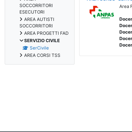
SOCCORRITORI
Area 
ESECUTORI
Docen
AREA AUTISTI
Docen
SOCCORRITORI
Docen
AREA PROGETTI FAD
Docen
SERVIZIO CIVILE
Docen
SerCivile
AREA CORSI TSS