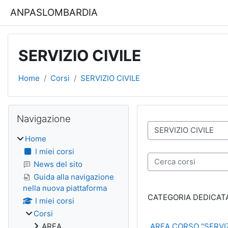
Vai al contenuto principale
ANPASLOMBARDIA
SERVIZIO CIVILE
Home
Corsi
SERVIZIO CIVILE
Blocchi
Salta Navigazione
Navigazione
Categorie di corso
Home
I miei corsi
Cerca corsi
News del sito
Guida alla navigazione
nella nuova piattaforma
CATEGORIA DEDICATA
I miei corsi
Corsi
AREA
AREA CORSO "SERVIZ