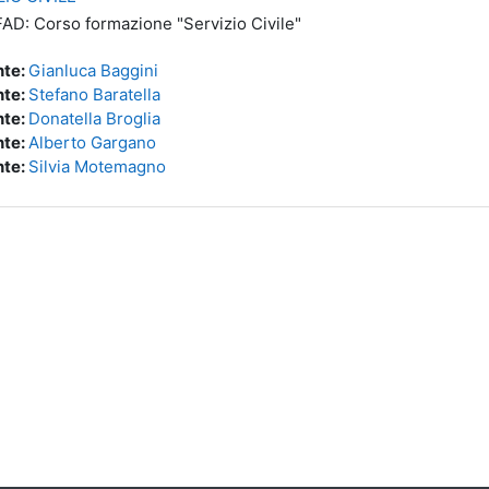
FAD: Corso formazione "Servizio Civile"
te:
Gianluca Baggini
te:
Stefano Baratella
te:
Donatella Broglia
te:
Alberto Gargano
te:
Silvia Motemagno